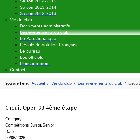
Saison 2014-2015
Saison 2013-2014
Saison 2012-2013
Vie du club
Documents administratifs
Les évènements du club
Le Parc Aquatique
L'Ecole de natation Française
Le bureau
Les officiels
L'encadrement
Contact
You are here:
Accueil
Vie du club
Les évènements du club
Circu
Circuit Open 93 4ème étape
Category
Compétitions Junior/Senior
Date
20/06/2026