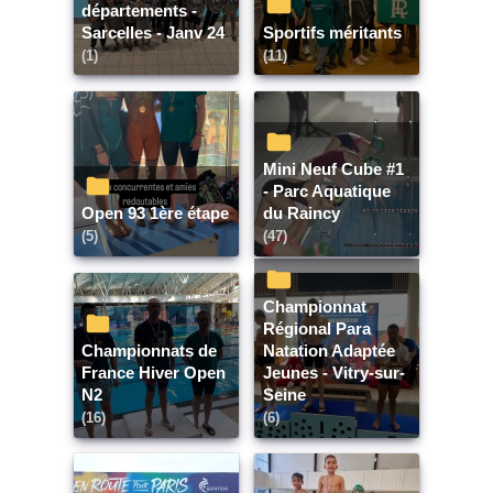
départements -
Sarcelles - Janv 24
Sportifs méritants
(1)
(11)
Mini Neuf Cube #1
- Parc Aquatique
Open 93 1ère étape
du Raincy
(5)
(47)
Championnat
Régional Para
Championnats de
Natation Adaptée
France Hiver Open
Jeunes - Vitry-sur-
N2
Seine
(16)
(6)