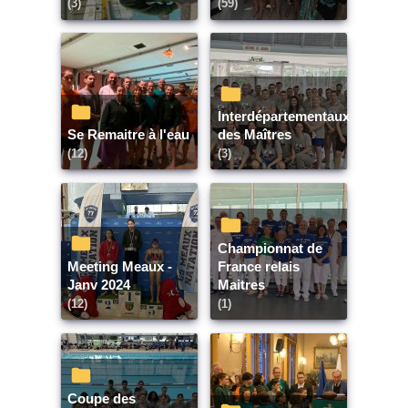
(3)
(59)
Interdépartementaux
Se Remaitre à l'eau
des Maîtres
(12)
(3)
Championnat de
Meeting Meaux -
France relais
Janv 2024
Maitres
(12)
(1)
Coupe des