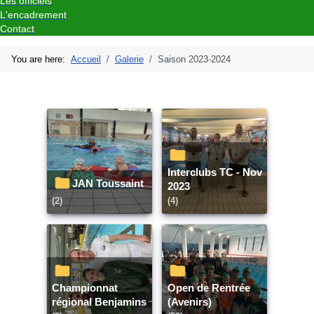
Les officiels
L'encadrement
Contact
You are here:
Accueil
Galerie
Saison 2023-2024
Interclubs TC - Nov
JAN Toussaint
2023
(2)
(4)
Championnat
Open de Rentrée
régional Benjamins
(Avenirs)