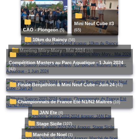
Mini Neuf Cube #3
CAO - Plongeon
(5)
(65)
10km du Raincy
(58)
Meeting Mitry-Mory - Mai 2024
(15)
Compétition Masters au Parc Aquatique - 1 Juin 2024
(42)
Finale Benjathlon & Mini Neuf Cube - Juin 24
(43)
Championnats de France Eté N1/N2 Maîtres
(10)
JAN Ete
(4)
Stage Sicile
(107)
Marché de Noel
(1)