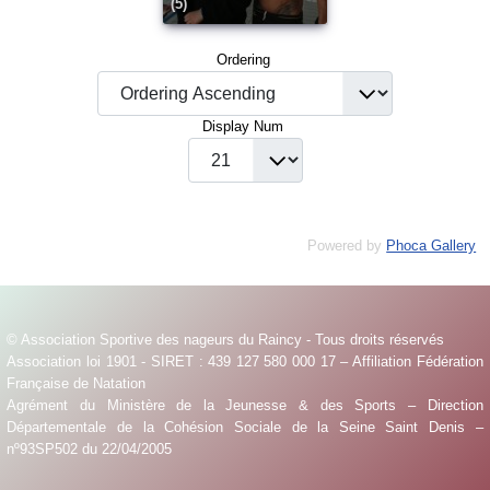
(5)
Ordering
Display Num
Powered by
Phoca Gallery
© Association Sportive des nageurs du Raincy - Tous droits réservés
Association loi 1901 - SIRET : 439 127 580 000 17 – Affiliation Fédération
Française de Natation
Agrément du Ministère de la Jeunesse & des Sports – Direction
Départementale de la Cohésion Sociale de la Seine Saint Denis –
nº93SP502 du 22/04/2005