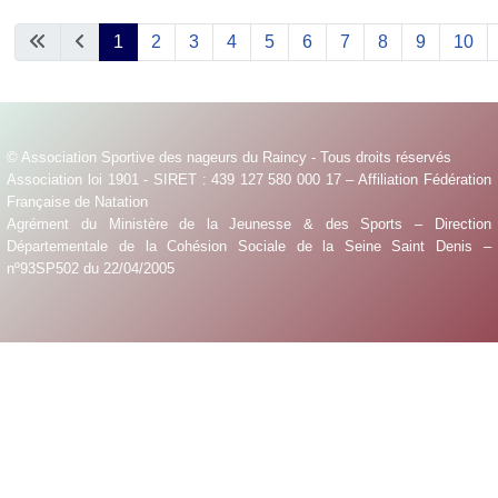
1
2
3
4
5
6
7
8
9
10
Page 1 of 11
© Association Sportive des nageurs du Raincy - Tous droits réservés
Association loi 1901 - SIRET : 439 127 580 000 17 – Affiliation Fédération
Française de Natation
Agrément du Ministère de la Jeunesse & des Sports – Direction
Départementale de la Cohésion Sociale de la Seine Saint Denis –
nº93SP502 du 22/04/2005