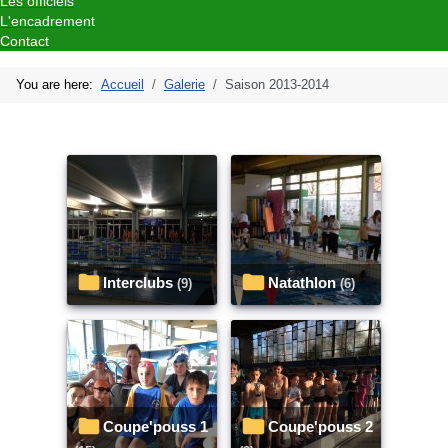
Les officiels
L'encadrement
Contact
You are here:
Accueil
Galerie
Saison 2013-2014
Interclubs
Natathlon
(9)
(6)
Coupe'pouss 1
Coupe'pouss 2