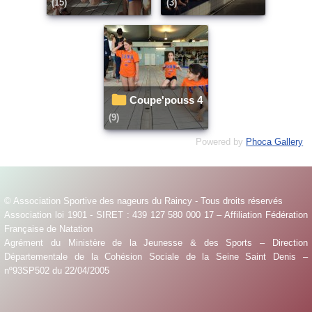
(15)
(3)
Coupe'pouss 4
(9)
Powered by
Phoca Gallery
© Association Sportive des nageurs du Raincy - Tous droits réservés
Association loi 1901 - SIRET : 439 127 580 000 17 – Affiliation Fédération
Française de Natation
Agrément du Ministère de la Jeunesse & des Sports – Direction
Départementale de la Cohésion Sociale de la Seine Saint Denis –
nº93SP502 du 22/04/2005