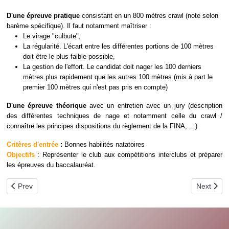
D'une épreuve pratique
consistant en un 800 mètres crawl (note selon
barème spécifique). Il faut notamment maîtriser :
Le virage "culbute",
La régularité. L'écart entre les différentes portions de 100 mètres
doit être le plus faible possible,
La gestion de l'effort. Le candidat doit nager les 100 derniers
mètres plus rapidement que les autres 100 mètres (mis à part le
premier 100 mètres qui n'est pas pris en compte)
D'une épreuve théorique
avec un entretien avec un jury (description
des différentes techniques de nage et notamment celle du crawl /
connaître les principes dispositions du règlement de la FINA, ...)
Critères d'entrée
:
Bonnes habilités natatoires
Objectifs
: Représenter le club aux compétitions interclubs et préparer
les épreuves du baccalauréat.
Previous article: Natation Adultes
Next artic
Prev
Next