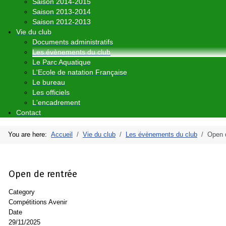
Saison 2014-2015
Saison 2013-2014
Saison 2012-2013
Vie du club
Documents administratifs
Les évènements du club
Le Parc Aquatique
L'Ecole de natation Française
Le bureau
Les officiels
L'encadrement
Contact
You are here:
Accueil
Vie du club
Les évènements du club
Open 
Open de rentrée
Category
Compétitions Avenir
Date
29/11/2025